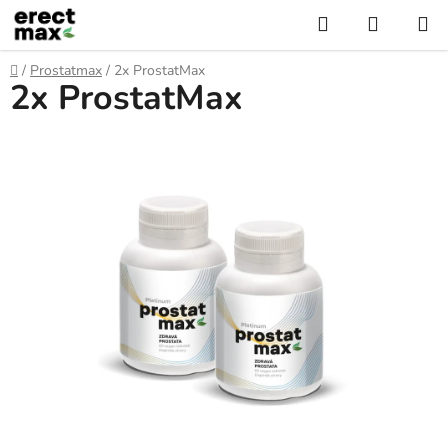
Přejít
Hledat
NÁKUP
na
KOŠÍK
obsah
Domů
/
Prostatmax
/
2x ProstatMax
2x ProstatMax