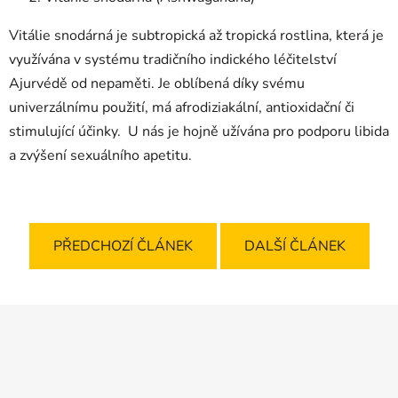
Vitálie snodárná je subtropická až tropická rostlina, která je
využívána v systému tradičního indického léčitelství
Ajurvédě od nepaměti. Je oblíbená díky svému
univerzálnímu použití, má afrodiziakální, antioxidační či
stimulující účinky. U nás je hojně užívána pro podporu libida
a zvýšení sexuálního apetitu.
PŘEDCHOZÍ ČLÁNEK
DALŠÍ ČLÁNEK
Z
á
p
a