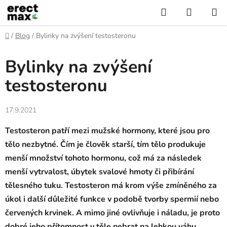
Přejít
Hledat
NÁKUP
na
KOŠÍK
obsah
Domů
/
Blog
/
Bylinky na zvýšení testosteronu
Bylinky na zvýšení
testosteronu
17.9.2021
Testosteron patří mezi mužské hormony, které jsou pro
tělo nezbytné. Čím je člověk starší, tím tělo produkuje
menší množství tohoto hormonu, což má za následek
menší vytrvalost, úbytek svalové hmoty či přibírání
tělesného tuku. Testosteron má krom výše zmíněného za
úkol i další důležité funkce v podobě tvorby spermií nebo
červených krvinek. A mimo jiné ovlivňuje i náladu, je proto
dobré jeho přítomnost v těle nebrat na lehkou váhu.