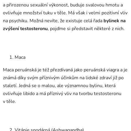
a přirozenou sexuální výkonost, buduje svalovou hmotu a
ovlivňuje množství tuku v těle. Má však i velmi pozitivní vliv
na psychiku. Možná nevíte, že existuje celá řada
bylinek na
zvýšení testosteronu
, pojďme si představit některé z nich.
Maca
Maca peruánská je též přezdívaná jako peruánská viagra a je
známá díky svým příznivým účinkům na lidské zdraví již po
staletí. Jedná se o malou, ale významnou bylinu, která
ovlivňuje libido a má příznivý vliv na tvorbu testosteronu
v těle.
Vitánie snodárná (Ashwagandha)