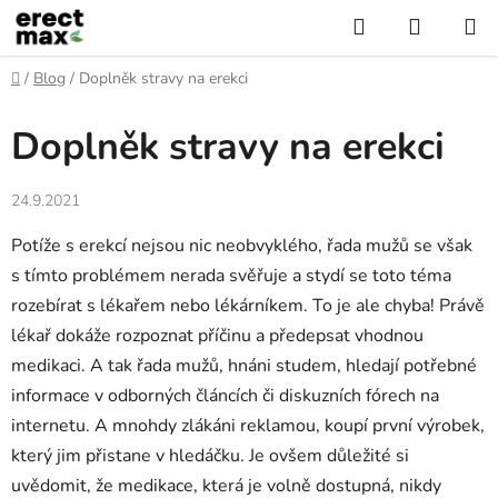
Přejít
Hledat
NÁKUP
na
KOŠÍK
obsah
Domů
/
Blog
/
Doplněk stravy na erekci
Doplněk stravy na erekci
24.9.2021
Potíže s erekcí nejsou nic neobvyklého, řada mužů se však
s tímto problémem nerada svěřuje a stydí se toto téma
rozebírat s lékařem nebo lékárníkem. To je ale chyba! Právě
lékař dokáže rozpoznat příčinu a předepsat vhodnou
medikaci. A tak řada mužů, hnáni studem, hledají potřebné
informace v odborných článcích či diskuzních fórech na
internetu. A mnohdy zlákáni reklamou, koupí první výrobek,
který jim přistane v hledáčku. Je ovšem důležité si
uvědomit, že medikace, která je volně dostupná, nikdy