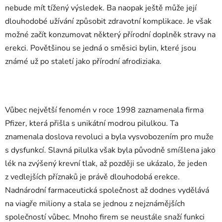
nebude mít tížený výsledek. Ba naopak ještě může její
dlouhodobé užívání způsobit zdravotní komplikace. Je však
možné začít konzumovat některý přírodní doplněk stravy na
erekci. Povětšinou se jedná o směsici bylin, které jsou
známé už po staletí jako přírodní afrodiziaka.
Vůbec největší fenomén v roce 1998 zaznamenala firma
Pfizer, která přišla s unikátní modrou pilulkou. Ta
znamenala doslova revoluci a byla vysvobozením pro muže
s dysfunkcí. Slavná pilulka však byla původně smíšlena jako
lék na zvýšený krevní tlak, až později se ukázalo, že jeden
z vedlejších příznaků je právě dlouhodobá erekce.
Nadnárodní farmaceutická společnost až dodnes vydělává
na viagře miliony a stala se jednou z nejznámějších
společností vůbec. Mnoho firem se neustále snaží funkci