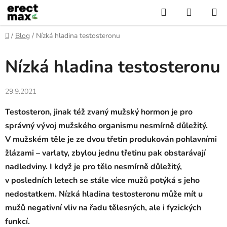
Přejít
Hledat
NÁKUP
na
KOŠÍK
obsah
Domů
/
Blog
/
Nízká hladina testosteronu
Nízká hladina testosteronu
29.9.2021
Testosteron, jinak též zvaný mužský hormon je pro
správný vývoj mužského organismu nesmírně důležitý.
V mužském těle je ze dvou třetin produkován pohlavními
žlázami – varlaty, zbylou jednu třetinu pak obstarávají
nadledviny. I když je pro tělo nesmírně důležitý,
v posledních letech se stále více mužů potýká s jeho
nedostatkem. Nízká hladina testosteronu může mít u
mužů negativní vliv na řadu tělesných, ale i fyzických
funkcí.