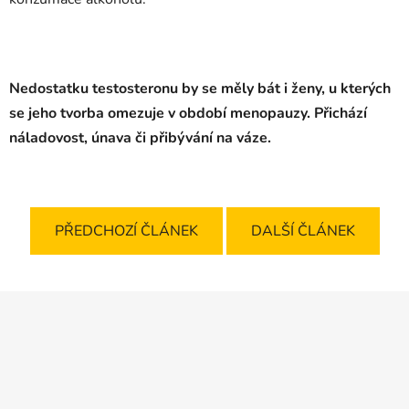
Nedostatku testosteronu by se měly bát i ženy, u kterých
se jeho tvorba omezuje v období menopauzy. Přichází
náladovost, únava či přibývání na váze.
PŘEDCHOZÍ ČLÁNEK
DALŠÍ ČLÁNEK
Z
á
p
a
t