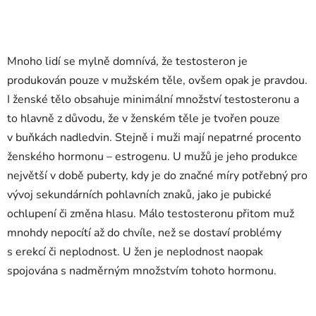
Mnoho lidí se mylně domnívá, že testosteron je
produkován pouze v mužském těle, ovšem opak je pravdou.
I ženské tělo obsahuje minimální množství testosteronu a
to hlavně z důvodu, že v ženském těle je tvořen pouze
v buňkách nadledvin. Stejně i muži mají nepatrné procento
ženského hormonu – estrogenu. U mužů je jeho produkce
největší v době puberty, kdy je do značné míry potřebný pro
vývoj sekundárních pohlavních znaků, jako je pubické
ochlupení či změna hlasu. Málo testosteronu přitom muž
mnohdy nepocítí až do chvíle, než se dostaví problémy
s erekcí či neplodnost. U žen je neplodnost naopak
spojována s nadměrným množstvím tohoto hormonu.