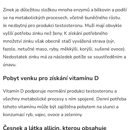
Zinek je důležitou složkou mnoha enzymů a bílkovin a podílí
se na metabolických procesech, včetně buněčného růstu.
Je nezbytný pro produkci testosteronu. Muži mají obvykle
vyšší potřebu zinku než ženy. K získání potřebného
množství zinku však obecně stačí vyvážená strava (sýr,
fazole, netučné maso, ryby, měkkýši, korýši, sušené ovoce).
Nedostatek zinku má za následek potíže se soustředěním a
únavu.
Pobyt venku pro získání vitamínu D
Vitamín D podporuje normální produkci testosteronu a
všechny metabolické procesy s ním spojené. Denní potřeba
tohoto vitamínu může být zajištěna pobytem na slunci a
konzumací ryb, vajec, ovoce a zeleniny.
Česnek a látka allicin, kterou obsahuje