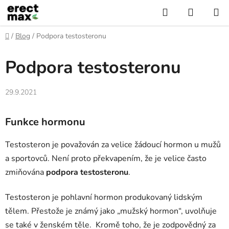
Přejít
Hledat
NÁKUP
na
KOŠÍK
obsah
Domů
/
Blog
/
Podpora testosteronu
Podpora testosteronu
29.9.2021
Funkce hormonu
Testosteron je považován za velice žádoucí hormon u mužů
a sportovců. Není proto překvapením, že je velice často
zmiňována
podpora testosteronu
.
Testosteron je pohlavní hormon produkovaný lidským
tělem. Přestože je známý jako „mužský hormon“, uvolňuje
se také v ženském těle. Kromě toho, že je zodpovědný za