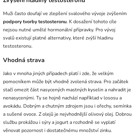
Zvýšení hladiny testosteronu
Muži často doufají ve zlepšení svalového vývoje zvýšením
podpory tvorby testosteronu
. K dosažení tohoto cíle
nejsou nutné umělé hormonální přípravky. Pro vývoj
svalů existují platné alternativy, které zvýší hladinu
testosteronu.
Vhodná strava
Jako v mnoha jiných případech platí i zde, že velkým
pomocníkem může být vhodně zvolená strava. Pro začátek
stačí omezit část nasycených mastných kyselin a nahradit je
nenasycenými. Ty se hojně nachází například v lososu a
avokádu. Dobrým a chutným zdrojem jsou i ořechy, semínka
a sušené ovoce. Z olejů je nejvhodnější olivový olej. Dobrou
službu prokážou i sýry a jogurt a rozhodně se vyplatí
věnovat pozornost i dostatečnému množství zinku.