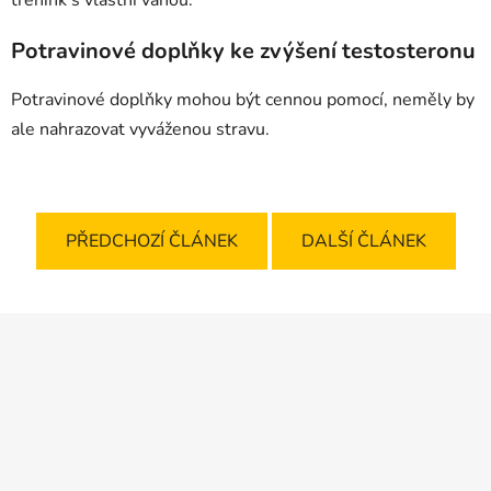
Potravinové doplňky ke zvýšení testosteronu
Potravinové doplňky mohou být cennou pomocí, neměly by
ale nahrazovat vyváženou stravu.
PŘEDCHOZÍ ČLÁNEK
DALŠÍ ČLÁNEK
Z
á
p
a
t
í