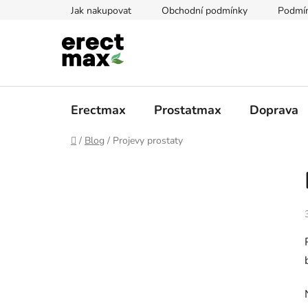
Přejít
Jak nakupovat
Obchodní podmínky
Podmín
na
obsah
Erectmax
Prostatmax
Doprava
Domů
/
Blog
/
Projevy prostaty
P
o
s
t
r
a
n
n
í