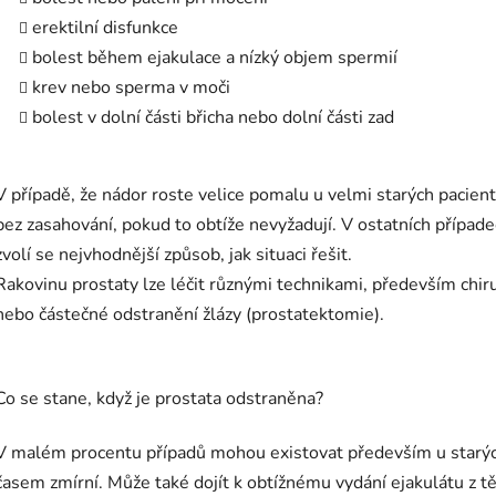
erektilní disfunkce
bolest během ejakulace a nízký objem spermií
krev nebo sperma v moči
bolest v dolní části břicha nebo dolní části zad
V případě, že nádor roste velice pomalu u velmi starých pacien
bez zasahování, pokud to obtíže nevyžadují. V ostatních případe
zvolí se nejvhodnější způsob, jak situaci řešit.
Rakovinu prostaty lze léčit různými technikami, především chi
nebo částečné odstranění žlázy (prostatektomie).
Co se stane, když je prostata odstraněna?
V malém procentu případů mohou existovat především u starých 
časem zmírní. Může také dojít k obtížnému vydání ejakulátu z tě