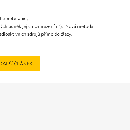
 chemoterapie,
nových buněk jejich „zmrazením“). Nová metoda
adioaktivních zdrojů přímo do žlázy.
DALŠÍ ČLÁNEK