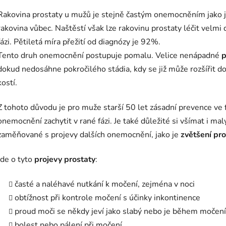
Rakovina prostaty u mužů je stejně častým onemocněním jako je 
rakovina vůbec. Naštěstí však lze rakovinu prostaty léčit velmi
fázi. Pětiletá míra přežití od diagnózy je 92%.
Tento druh onemocnění postupuje pomalu. Velice nenápadné
p
dokud nedosáhne pokročilého stádia, kdy se již může rozšířit do
kostí.
Z tohoto důvodu je pro muže starší 50 let zásadní prevence ve
onemocnění zachytit v rané fázi. Je také důležité si všímat i 
zaměňované s projevy dalších onemocnění, jako je
zvětšení pro
Jde o tyto
projevy prostaty
:
časté a naléhavé nutkání k močení, zejména v noci
obtížnost při kontrole močení s účinky inkontinence
proud moči se někdy jeví jako slabý nebo je během močen
bolest nebo pálení při močení