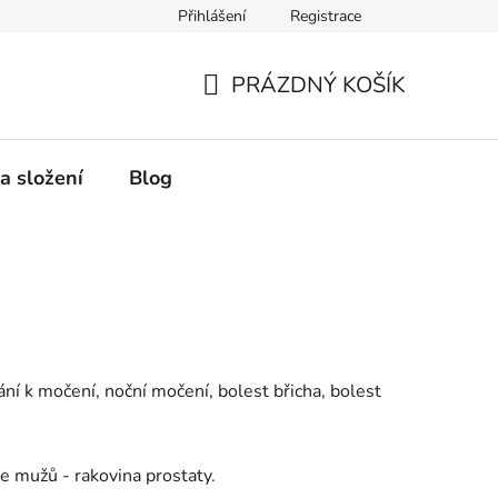
Přihlášení
Registrace
PRÁZDNÝ KOŠÍK
NÁKUPNÍ
KOŠÍK
a složení
Blog
kání k močení, noční močení, bolest břicha, bolest
e mužů - rakovina prostaty.