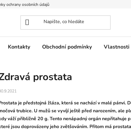
ky ochrany osobních údajů
Kontakty
Obchodní podmínky
Vlastnosti 
Zdravá prostata
30.9.2021
Prostata je předstojná žláza, která se nachází v malé pánvi.
močová trubice. U mužů se vyvíjí ještě před narozením, ale 
kdy váží přibližně 20 g. Tento nenápadný orgán nepřitahuje př
které jsou doprovázeny jeho zvětšováním. Přitom má prostata v