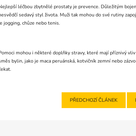
Nejlepší léčbou zbytnělé prostaty je prevence. Důležitým bojem
nesvědčí sedavý styl života. Muži tak mohou do své rutiny zapoji
je jogging, chůze nebo tenis.
Pomoci mohou i některé doplňky stravy, které mají příznivý vli
směs bylin, jako je maca peruánská, kotvičník zemní nebo zázvo
čekat.
PŘEDCHOZÍ ČLÁNEK