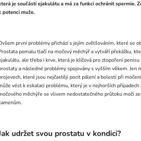
která je součástí ejakulátu a má za funkci ochránit spermie.
k potenci muže.
Ovšem první problémy přichází s jejím zvětšováním, které se ob
Prostata pomalu tlačí na močový měchýř a vytváří překážku, kt
ejakulátu, ale třeba i krve, která je klíčová pro ztopoření peni
prostaty a následné problémy spojovány s vyšším věkem. Jen má
projevech, které jsou nejčastěji pocit pálení a bolesti při močen
může vést k eskalaci problému, který je v nejhorších případech 
močového měchýře se vlivem nedostatečného průtoku moči zesil
kamenům.
Jak udržet svou prostatu v kondici?