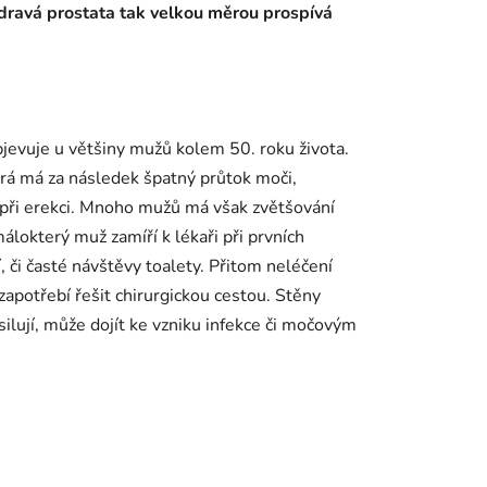
 Zdravá prostata tak velkou měrou prospívá
jevuje u většiny mužů kolem 50. roku života.
erá má za následek špatný průtok moči,
su při erekci. Mnoho mužů má však zvětšování
lokterý muž zamíří k lékaři při prvních
í, či časté návštěvy toalety. Přitom neléčení
zapotřebí řešit chirurgickou cestou. Stěny
ují, může dojít ke vzniku infekce či močovým