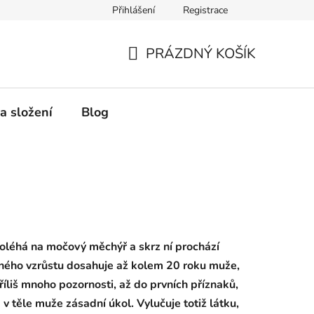
Přihlášení
Registrace
PRÁZDNÝ KOŠÍK
NÁKUPNÍ
KOŠÍK
a složení
Blog
 Doléhá na močový měchýř a skrz ní prochází
plného vzrůstu dosahuje až kolem 20 roku muže,
íliš mnoho pozornosti, až do prvních příznaků,
 těle muže zásadní úkol. Vylučuje totiž látku,