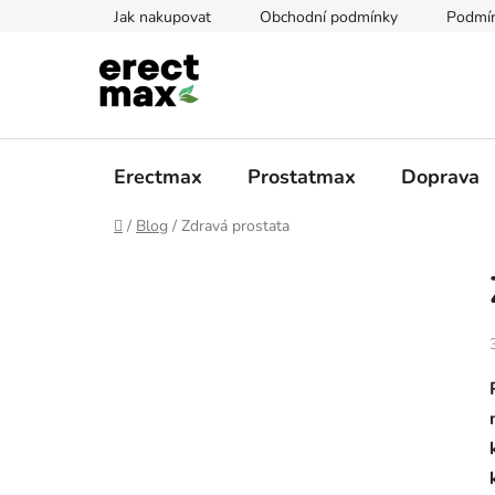
Přejít
Jak nakupovat
Obchodní podmínky
Podmín
na
obsah
Erectmax
Prostatmax
Doprava
Domů
/
Blog
/
Zdravá prostata
P
o
s
t
r
a
n
n
í