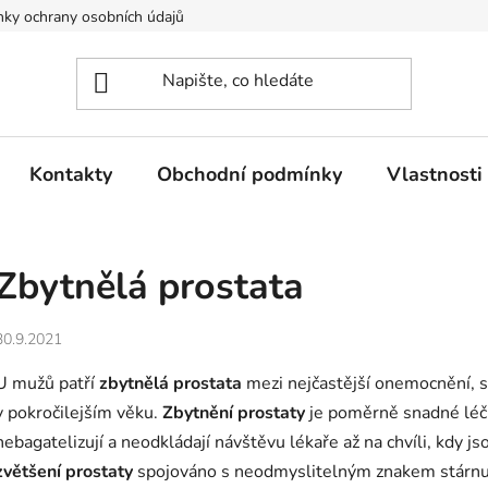
ky ochrany osobních údajů
Kontakty
Obchodní podmínky
Vlastnosti 
Zbytnělá prostata
30.9.2021
U mužů patří
zbytnělá prostata
mezi nejčastější onemocnění, s
v pokročilejším věku.
Zbytnění prostaty
je poměrně snadné léči
nebagatelizují a neodkládají návštěvu lékaře až na chvíli, kdy
zvětšení prostaty
spojováno s neodmyslitelným znakem stárnut