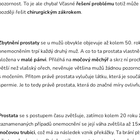
pozornost. To je ale chyba! Včasné
řešení problému
totiž může 
později řešit
chirurgickým zákrokem
.
Zbytnění prostaty
se u mužů obvykle objevuje až kolem 50. rok
onemocněním trpí každý druhý muž. A co to ta prostata vlastně 
uložena v
malé pánvi
. Přiléhá na
močový měchýř
a skrz ní proc
větší než vlašský ořech, nevěnuje většina mužů žádnou pozornos
s močením. Přitom právě prostata vylučuje látku, která je souč
spermie. Je to tedy právě prostata, která do značné míry ovlivň
Prostata
se s postupem času zvětšuje, zatímco kolem 20 roku ži
zaznamenaných případů onemocnění se její váha zvětšila až 15x.
močovou trubici
, což má za následek vznik překážky. Ta brání p