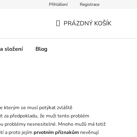
Přihlášení
Registrace
PRÁZDNÝ KOŠÍK
NÁKUPNÍ
KOŠÍK
a složení
Blog
e kterým se musí potýkat zvláště
t za předpokladu, že muži tento problém
 jsou problémy nesnesitelné. Mnoho mužů má totiž
í a proto jejím
prvotním příznakům
nevěnují