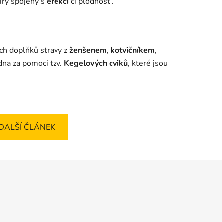
míry spojeny s
erekcí
či plodností.
ch doplňků stravy z
ženšenem
,
kotvičníkem
,
 dna za pomoci tzv.
Kegelových cviků
, které jsou
DALŠÍ ČLÁNEK