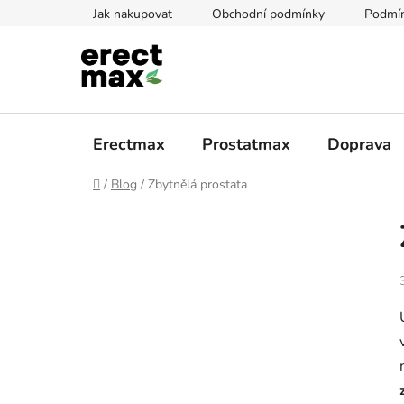
Přejít
Jak nakupovat
Obchodní podmínky
Podmín
na
obsah
Erectmax
Prostatmax
Doprava
Domů
/
Blog
/
Zbytnělá prostata
P
o
s
t
r
a
n
n
í