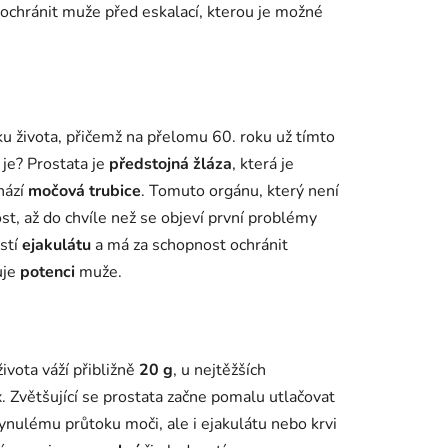
ochránit muže před eskalací, kterou je možné
u života, přičemž na přelomu 60. roku už tímto
je? Prostata je
předstojná žláza
, která je
hází
močová trubice
. Tomuto orgánu, který není
t, až do chvíle než se objeví první problémy
ástí
ejakulátu
a má za schopnost ochránit
uje
potenci
muže.
vota váží přibližně
20 g
, u nejtěžších
 Zvětšující se prostata začne pomalu utlačovat
lynulému průtoku moči, ale i ejakulátu nebo krvi