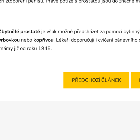
při ztopoření penisu. Právě potíže s prostatou jsou do značné 
Zbytnělé prostatě
je však možné předcházet za pomoci bylinný
vrbovkou
nebo
kopřivou
. Lékaři doporučují i cvičení pánevního
známy již od roku 1948.
PŘEDCHOZÍ ČLÁNEK