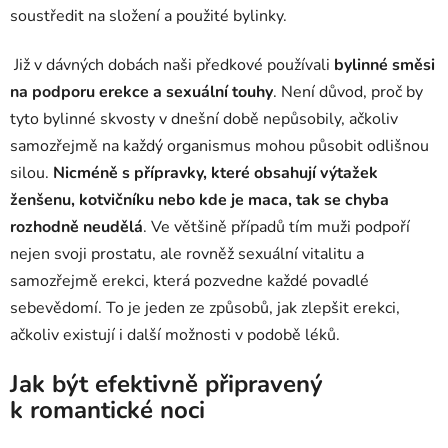
soustředit na složení a použité bylinky.
Již v dávných dobách naši předkové používali
bylinné směsi
na podporu erekce a sexuální touhy
. Není důvod, proč by
tyto bylinné skvosty v dnešní době nepůsobily, ačkoliv
samozřejmě na každý organismus mohou působit odlišnou
silou.
Nicméně s přípravky, které obsahují výtažek
ženšenu, kotvičníku nebo kde je maca, tak se chyba
rozhodně neudělá
. Ve většině případů tím muži podpoří
nejen svoji prostatu, ale rovněž sexuální vitalitu a
samozřejmě erekci, která pozvedne každé povadlé
sebevědomí. To je jeden ze způsobů, jak zlepšit erekci,
ačkoliv existují i další možnosti v podobě léků.
Jak být efektivně připravený
k romantické noci