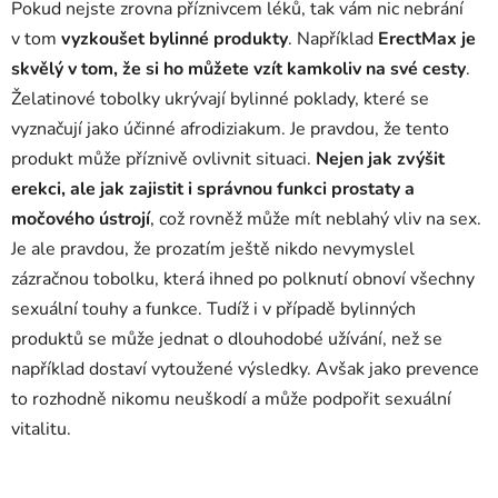
Pokud nejste zrovna příznivcem léků, tak vám nic nebrání
v tom
vyzkoušet bylinné produkty
. Například
ErectMax je
skvělý v tom, že si ho můžete vzít kamkoliv na své cesty
.
Želatinové tobolky ukrývají bylinné poklady, které se
vyznačují jako účinné afrodiziakum. Je pravdou, že tento
produkt může příznivě ovlivnit situaci.
Nejen jak zvýšit
erekci, ale jak zajistit i správnou funkci prostaty a
močového ústrojí
, což rovněž může mít neblahý vliv na sex.
Je ale pravdou, že prozatím ještě nikdo nevymyslel
zázračnou tobolku, která ihned po polknutí obnoví všechny
sexuální touhy a funkce. Tudíž i v případě bylinných
produktů se může jednat o dlouhodobé užívání, než se
například dostaví vytoužené výsledky. Avšak jako prevence
to rozhodně nikomu neuškodí a může podpořit sexuální
vitalitu.