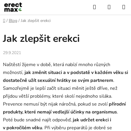
Přejít
Hledat
NÁKUP
na
KOŠÍK
obsah
Domů
/
Blog
/
Jak zlepšit erekci
Jak zlepšit erekci
29.9.2021
Naštěstí žijeme v době, která nabízí mnoho různých
možností,
jak změnit situaci a v podstatě v každém věku si
dostatečně užít sexuální hrátky se svým partnerem
.
Samozřejmě je lepší začít situaci měnit ještě dříve, než
přijdou větší problémy, které skolí nejednoho siláka.
Prevence nemusí být nijak náročná, pokud se zvolí
přírodní
produkty, které nemají vedlejší účinky na organismus
.
Poté bude snadné najít odpověď,
jak udržet erekci i
v pokročilém věku
. Při výběru preparátů je dobré se