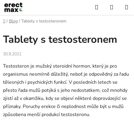
Přejít
Hledat
NÁKUP
na
KOŠÍK
obsah
Domů
/
Blog
/
Tablety s testosteronem
Tablety s testosteronem
30.9.2021
Testosteron je mužský steroidní hormon, který je pro
organismus nesmírně důležitý, neboť je odpovědný za řadu
tělesných i psychických funkcí. V posledních letech se
přesto řada mužů potýká s jeho nedostatkem, což mnohdy
zjistí až v okamžiku, kdy se objeví některé doprovázející se
příznaky. Poruchy erekce či neplodnost může být u mužů
způsobena menší produkcí testosteronu.