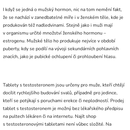
I když se jedná o mužský hormon, nic na tom nemění fakt,
že se nachází v zanedbatelné míře i v ženském těle, kde je
produkován též nadledvinami. Stejně jako i muži mají
v organismu určité množství ženského hormonu –
estrogenu. Mužské tělo ho produkuje nejvíce v období
puberty, kdy se podílí na vývoji sekundárních pohlavních
znacích, jako je pubické ochlupení či prohloubení hlasu.
Tablety s testosteronem jsou určeny pro muže, kteří chtějí
docílit rychlejšího budování svalů, případně pro jedince,
kteří se potýkají s poruchami erekce či neplodností. Prodej
tablet s testosteronem je možný bez lékařského předpisu
na pultech lékáren či na internetu. Najít shop
s testosteronovými tabletami není vůbec složité. Na