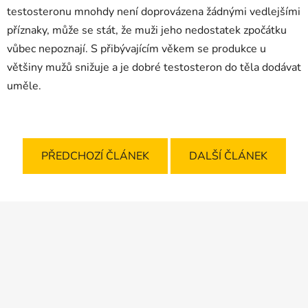
testosteronu mnohdy není doprovázena žádnými vedlejšími
příznaky, může se stát, že muži jeho nedostatek zpočátku
vůbec nepoznají. S přibývajícím věkem se produkce u
většiny mužů snižuje a je dobré testosteron do těla dodávat
uměle.
PŘEDCHOZÍ ČLÁNEK
DALŠÍ ČLÁNEK
Z
á
p
a
t
í